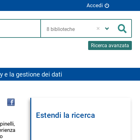
Accedi
Seleziona
la
Cerca
tua
biblioteca
Ricerca avanzata
y e la gestione dei dati
Trova
il
documento
Estendi la ricerca
in
altre
inelli,
risorse
erienza
to