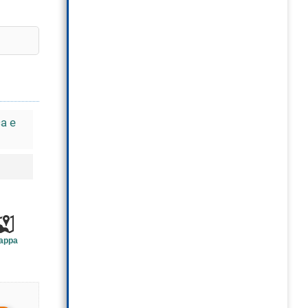
ca e
appa