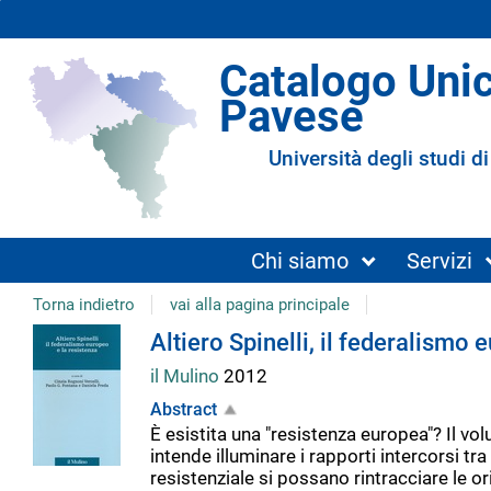
Catalogo Uni
Pavese
Università degli studi di
Chi siamo
Servizi
Torna indietro
vai alla pagina principale
Dettaglio
Altiero Spinelli, il federalismo 
il Mulino
2012
del
Abstract
È esistita una "resistenza europea"? Il vol
documento
intende illuminare i rapporti intercorsi 
resistenziale si possano rintracciare le o