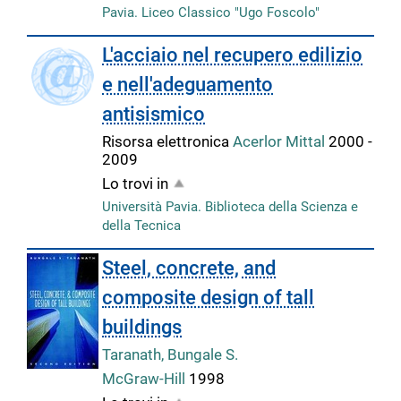
Pavia. Liceo Classico "Ugo Foscolo"
copertina
L'acciaio nel recupero edilizio
e nell'adeguamento
antisismico
Risorsa elettronica
Acerlor Mittal
2000 -
2009
Lo trovi in
Università Pavia. Biblioteca della Scienza e
della Tecnica
Steel, concrete, and
composite design of tall
buildings
Taranath, Bungale S.
McGraw-Hill
1998