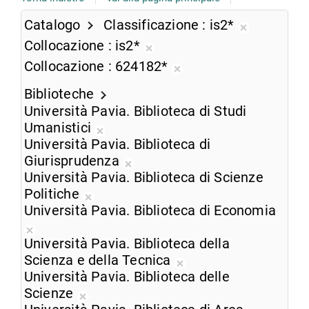
Catalogo
Classificazione
is2*
Rimuovi
Collocazione
is2*
dalla
Rimuovi
Collocazione
624182*
ricerca
dalla
Rimuovi
corrente
ricerca
Biblioteche
dalla
corrente
Università Pavia. Biblioteca di Studi
ricerca
Umanistici
corrente
Rimuovi
Università Pavia. Biblioteca di
dalla
Giurisprudenza
ricerca
Rimuovi
Università Pavia. Biblioteca di Scienze
corrente
dalla
Politiche
Rimuovi
ricerca
Università Pavia. Biblioteca di Economia
dalla
corrente
Rimuovi
ricerca
Università Pavia. Biblioteca della
dalla
corrente
Scienza e della Tecnica
ricerca
Rimuovi
Università Pavia. Biblioteca delle
corrente
dalla
Scienze
Rimuovi
ricerca