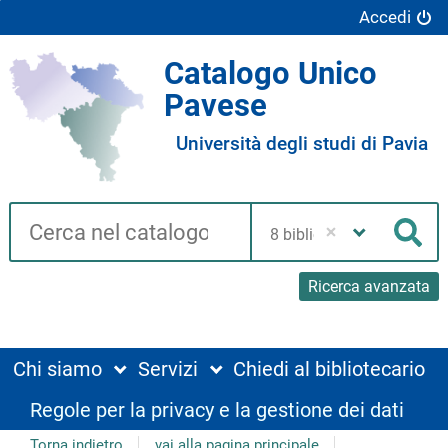
Accedi
Catalogo Unico
Pavese
Università degli studi di Pavia
Cerca su "Catalogo"
Seleziona
la
Cer
tua
biblioteca
Ricerca avanzata
Chi siamo
Servizi
Chiedi al bibliotecario
Regole per la privacy e la gestione dei dati
Torna indietro
vai alla pagina principale