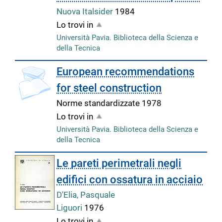
Nuova Italsider
1984
Lo trovi in
Università Pavia. Biblioteca della Scienza e
della Tecnica
copertina
European recommendations
for steel construction
Norme standardizzate
1978
Lo trovi in
Università Pavia. Biblioteca della Scienza e
della Tecnica
Le pareti perimetrali negli
edifici con ossatura in acciaio
D'Elia, Pasquale
Liguori
1976
Lo trovi in