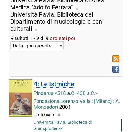
Università Pavia. Biblioteca di Area
dalla
corrente
Medica "Adolfo Ferrata"
ricerca
Rimuovi
Università Pavia. Biblioteca del
corrente
dalla
Dipartimento di musicologia e beni
ricerca
culturali
Rimuovi
corrente
Risultati
1
-
9
di
9
ordinati per
dalla
ricerca
corrente
RSS
Faceboo
4: Le Istmiche
Pindarus <518 a.C.-438 a.C.>
Fondazione Lorenzo Valla : [Milano] : A.
Mondadori
2001
Lo trovi in
Università Pavia. Biblioteca di
Giurisprudenza