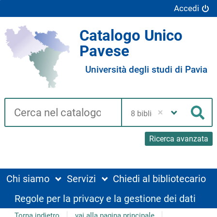
Accedi
Catalogo Unico
Pavese
Università degli studi di Pavia
Cerca su "Catalogo"
Seleziona
la
Cer
tua
biblioteca
Ricerca avanzata
Chi siamo
Servizi
Chiedi al bibliotecario
Regole per la privacy e la gestione dei dati
Torna indietro
vai alla pagina principale