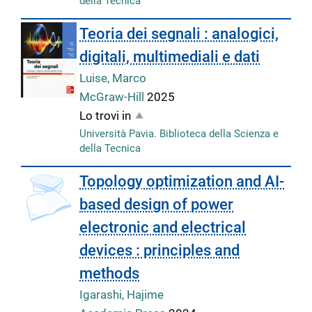
della Tecnica
Teoria dei segnali : analogici,
digitali, multimediali e dati
Luise, Marco
McGraw-Hill
2025
Lo trovi in
Università Pavia. Biblioteca della Scienza e
della Tecnica
Topology optimization and AI-
based design of power
electronic and electrical
devices : principles and
methods
Igarashi, Hajime