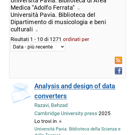
Università Pavia. Biblioteca di Area
dalla
corrente
Medica "Adolfo Ferrata"
ricerca
Rimuovi
Università Pavia. Biblioteca del
corrente
dalla
Dipartimento di musicologia e beni
ricerca
culturali
Rimuovi
corrente
Risultati
1
-
10
di
1271
ordinati per
dalla
ricerca
corrente
RSS
Faceboo
Analysis and design of data
converters
Razavi, Behzad
Cambridge University press
2025
Lo trovi in
Università Pavia. Biblioteca della Scienza e