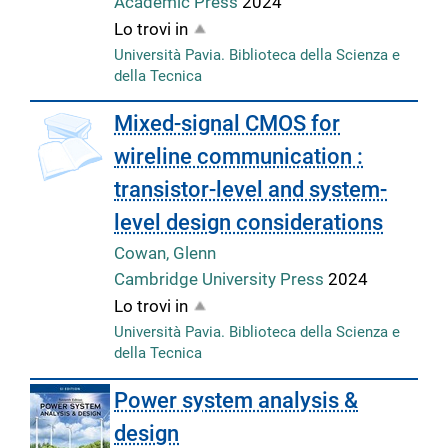
Academic Press
2024
Lo trovi in
Università Pavia. Biblioteca della Scienza e
della Tecnica
Mixed-signal CMOS for
wireline communication :
transistor-level and system-
level design considerations
Cowan, Glenn
Cambridge University Press
2024
Lo trovi in
Università Pavia. Biblioteca della Scienza e
della Tecnica
Power system analysis &
design