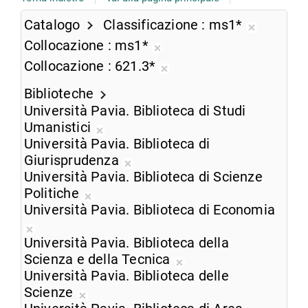
Catalogo
Classificazione
ms1*
Rimuovi
Collocazione
ms1*
dalla
Rimuovi
Collocazione
621.3*
ricerca
dalla
Rimuovi
corrente
ricerca
Biblioteche
dalla
corrente
Università Pavia. Biblioteca di Studi
ricerca
Umanistici
corrente
Rimuovi
Università Pavia. Biblioteca di
dalla
Giurisprudenza
ricerca
Rimuovi
Università Pavia. Biblioteca di Scienze
corrente
dalla
Politiche
Rimuovi
ricerca
Università Pavia. Biblioteca di Economia
dalla
corrente
Rimuovi
ricerca
Università Pavia. Biblioteca della
dalla
corrente
Scienza e della Tecnica
ricerca
Rimuovi
Università Pavia. Biblioteca delle
corrente
dalla
Scienze
Rimuovi
ricerca