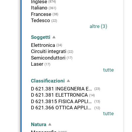
Inglese
(874)
Italiano
(361)
Francese
(38)
Tedesco
(22)
altre (3)
Soggetti
Elettronica
(24)
Circuiti integrati
(22)
Semiconduttori
(17)
Laser
(17)
tutte
Classificazioni
D 621.381 INGEGNERIA ELETTRONICA
(23)
D 621.381 ELETTRONICA
(14)
D 621.3815 FISICA APPLICATA-ELETTRONICA DELLE ONDE CORTE E LUNGHE
(13)
D 621.366 OTTICA APPLICATA E INGEGNERIA PARAFOTICA. TECNICA DEL LASER
(12)
tutte
Natura