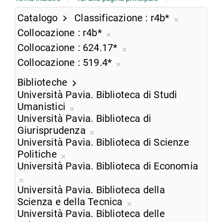
Catalogo
Classificazione
r4b*
Rimuovi
Collocazione
r4b*
dalla
Rimuovi
Collocazione
624.17*
ricerca
dalla
Rimuovi
Collocazione
519.4*
corrente
ricerca
dalla
Rimuovi
corrente
ricerca
Biblioteche
dalla
corrente
Università Pavia. Biblioteca di Studi
ricerca
Umanistici
corrente
Rimuovi
Università Pavia. Biblioteca di
dalla
Giurisprudenza
ricerca
Rimuovi
Università Pavia. Biblioteca di Scienze
corrente
dalla
Politiche
Rimuovi
ricerca
Università Pavia. Biblioteca di Economia
dalla
corrente
Rimuovi
ricerca
Università Pavia. Biblioteca della
dalla
corrente
Scienza e della Tecnica
ricerca
Rimuovi
Università Pavia. Biblioteca delle