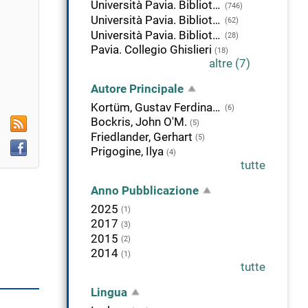
Università Pavia. Biblioteca delle Scienze
(746)
alla
Università Pavia. Biblioteca della Scienza e della Tecnica
(62)
icerca
Università Pavia. Biblioteca di Area Medica "Adolfo Ferrata"
(28)
orrente
Pavia. Collegio Ghislieri
(18)
altre (7)
Autore Principale
Kortüm, Gustav Ferdinand Albert
(6)
RSS
Bockris, John O'M.
(5)
Friedlander, Gerhart
(5)
Facebook
Prigogine, Ilya
(4)
tutte
Anno Pubblicazione
2025
(1)
2017
(3)
2015
(2)
2014
(1)
tutte
Lingua