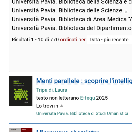
Università Pavia. Biblioteca della Scienza e 
Università Pavia. Biblioteca delle Scienze
Ri
Università Pavia. Biblioteca di Area Medica "
da
Università Pavia. Biblioteca del Dipartimento
ri
co
Risultati
1
-
10
di
770
ordinati per
Menti parallele : scoprire l'intell
Tripaldi, Laura
testo non letterario
Effequ
2025
Lo trovi in
Università Pavia. Biblioteca di Studi Umanistici