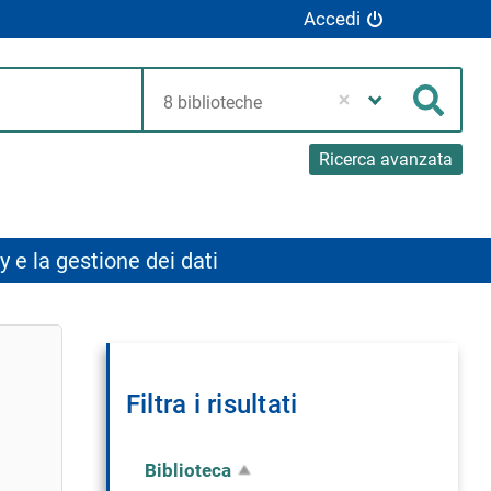
Accedi
Seleziona
la
Cerca
tua
biblioteca
Ricerca avanzata
y e la gestione dei dati
Filtra i risultati
Biblioteca
Rimuovi