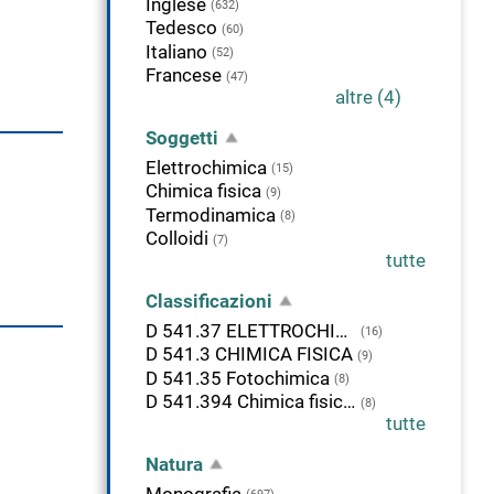
Inglese
(632)
Tedesco
(60)
Italiano
(52)
Francese
(47)
altre (4)
Soggetti
Elettrochimica
(15)
Chimica fisica
(9)
Termodinamica
(8)
Colloidi
(7)
tutte
Classificazioni
D 541.37 ELETTROCHIMICA E MAGNETOCHIMICA
(16)
D 541.3 CHIMICA FISICA
(9)
D 541.35 Fotochimica
(8)
D 541.394 Chimica fisica e teorica. Cinetica chimica.
(8)
tutte
Natura
Monografia