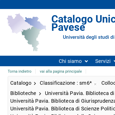
Catalogo Uni
Pavese
Università degli studi di
Chi siamo
Servizi
Torna indietro
vai alla pagina principale
Catalogo
Classificazione
sm6*
Collo
Rimuovi
Biblioteche
Università Pavia. Biblioteca d
dalla
ricerca
Università Pavia. Biblioteca di Giurispruden
corrente
Università Pavia. Biblioteca di Scienze Polit