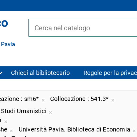
co
Cerca su "Catalogo"
 Pavia
Chiedi al bibliotecario
Regole per la privac
cazione
sm6*
Collocazione
541.3*
Rimuovi
Rimuovi
i Studi Umanistici
dalla
dalla
Rimuovi
ricerca
ricerca
za
dalla
Rimuovi
corrente
corrente
iche
Università Pavia. Biblioteca di Economia
ricerca
dalla
Rimuovi