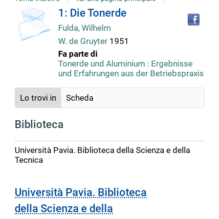
copertina
Tro
Dettaglio
1: Die Tonerde
il
Fulda, Wilhelm
doc
del
in
W. de Gruyter
1951
altr
Fa parte di
riso
documento
Tonerde und Aluminium : Ergebnisse
und Erfahrungen aus der Betriebspraxis
Lo trovi in
Scheda
Biblioteca
Università Pavia. Biblioteca della Scienza e della
Tecnica
Università Pavia. Biblioteca
della Scienza e della