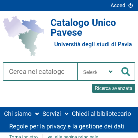
Accedi
Catalogo Unico
Pavese
Università degli studi di Pavia
Cerca su "Catalogo"
Seleziona
la
Cer
tua
biblioteca
Ricerca avanzata
Chi siamo
Servizi
Chiedi al bibliotecario
Regole per la privacy e la gestione dei dati
Torna indietro
vai alla pagina principale