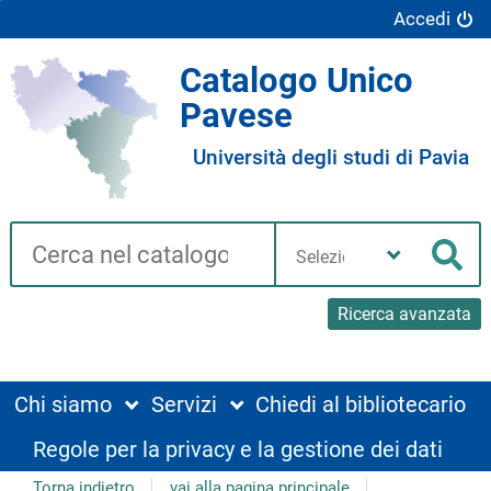
Accedi
Catalogo Unico
Pavese
Università degli studi di Pavia
Cerca su "Catalogo"
Seleziona
la
Cer
tua
biblioteca
Ricerca avanzata
Chi siamo
Servizi
Chiedi al bibliotecario
Regole per la privacy e la gestione dei dati
Torna indietro
vai alla pagina principale