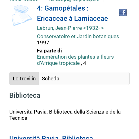
Tro
Dettaglio
4: Gamopétales :
il
Ericaceae à Lamiaceae
doc
del
in
Lebrun, Jean-Pierre <1932- >
altr
Conservatoire et Jardin botaniques
riso
documento
1997
Fa parte di
Enumération des plantes à fleurs
d'Afrique tropicale
, 4
Lo trovi in
Scheda
Biblioteca
Università Pavia. Biblioteca della Scienza e della
Tecnica
Università Pavia. Biblioteca