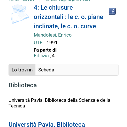
Tro
Dettaglio
4: Le chiusure
il
orizzontali : le c. o. piane
doc
del
in
inclinate, le c. o. curve
altr
riso
Mandolesi, Enrico
documento
UTET
1991
Fa parte di
Edilizia
, 4
Lo trovi in
Scheda
Biblioteca
Università Pavia. Biblioteca della Scienza e della
Tecnica
Università Pavia. Biblioteca