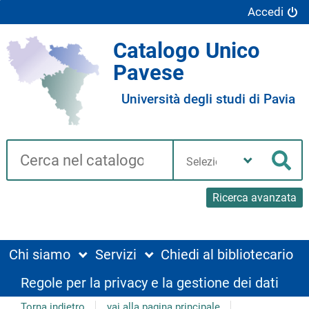
Accedi
Catalogo Unico
Pavese
Università degli studi di Pavia
Cerca su "Catalogo"
Seleziona
la
Cer
tua
biblioteca
Ricerca avanzata
Chi siamo
Servizi
Chiedi al bibliotecario
Regole per la privacy e la gestione dei dati
Torna indietro
vai alla pagina principale