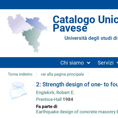
Catalogo Uni
Pavese
Università degli studi di
Chi siamo
Servizi
Torna indietro
vai alla pagina principale
Dettaglio
2: Strength design of one- to fo
Englekirk, Robert E.
del
Prentice-Hall
1984
Fa parte di
documento
Earthquake design of concrete masonry 