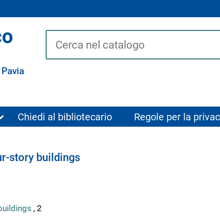
co
Cerca su "Catalogo"
 Pavia
Chiedi al bibliotecario
Regole per la privac
ur-story buildings
buildings
, 2