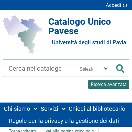
Accedi
Catalogo Unico
Pavese
Università degli studi di Pavia
Cerca su "Catalogo"
Seleziona
la
Cer
tua
biblioteca
Ricerca avanzata
Chi siamo
Servizi
Chiedi al bibliotecario
Regole per la privacy e la gestione dei dati
Torna indietro
vai alla pagina principale