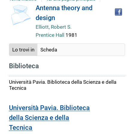
copertina
Tro
Dettaglio
Antenna theory and
il
design
doc
del
in
Elliott, Robert S.
altr
Prentice Hall
1981
riso
documento
Lo trovi in
Scheda
Biblioteca
Università Pavia. Biblioteca della Scienza e della
Tecnica
Università Pavia. Biblioteca
della Scienza e della
Tecnica