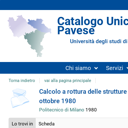
Catalogo Uni
Pavese
Università degli studi di
Chi siamo
Servizi
Torna indietro
vai alla pagina principale
copertina
Dettaglio
Calcolo a rottura delle struttur
ottobre 1980
del
Politecnico di Milano
1980
documento
Lo trovi in
Scheda