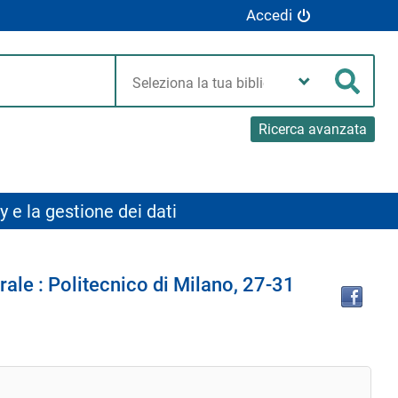
Accedi
Seleziona
la
Cerca
tua
biblioteca
Ricerca avanzata
y e la gestione dei dati
Tro
rale : Politecnico di Milano, 27-31
il
doc
in
altr
riso