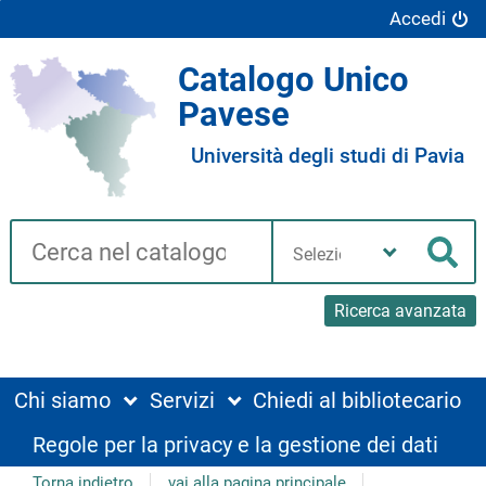
Accedi
Catalogo Unico
Pavese
Università degli studi di Pavia
Cerca su "Catalogo"
Seleziona
la
Cer
tua
biblioteca
Ricerca avanzata
Chi siamo
Servizi
Chiedi al bibliotecario
Regole per la privacy e la gestione dei dati
Torna indietro
vai alla pagina principale