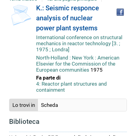
copertina
Tro
Dettaglio
K.: Seismic responce
il
analysis of nuclear
doc
del
in
power plant systems
altr
riso
International conference on structural
documento
mechanics in reactor technology [3. ;
1975 ; Londra]
North-Holland : New York : American
Elsevier for the Commission of the
European communities
1975
Fa parte di
4: Reactor plant structures and
containment
Lo trovi in
Scheda
Biblioteca