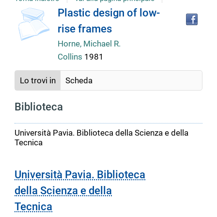
Tro
Dettaglio
Plastic design of low-
il
rise frames
doc
del
in
Horne, Michael R.
altr
Collins
1981
riso
documento
Lo trovi in
Scheda
Biblioteca
Università Pavia. Biblioteca della Scienza e della
Tecnica
Università Pavia. Biblioteca
della Scienza e della
Tecnica