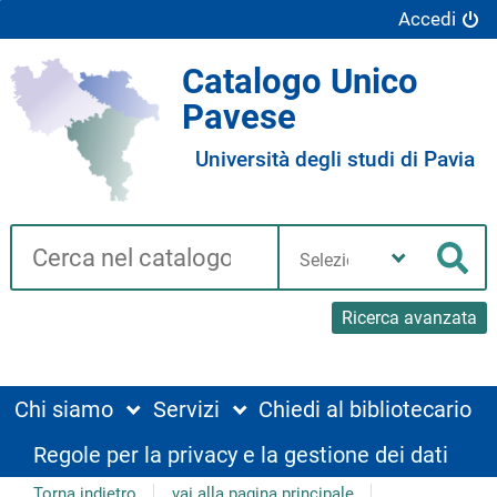
Accedi
Catalogo Unico
Pavese
Università degli studi di Pavia
Cerca su "Catalogo"
Seleziona
la
Cer
tua
biblioteca
Ricerca avanzata
Chi siamo
Servizi
Chiedi al bibliotecario
Regole per la privacy e la gestione dei dati
Torna indietro
vai alla pagina principale