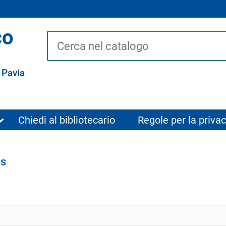
co
Cerca su "Catalogo"
 Pavia
Chiedi al bibliotecario
Regole per la privac
es