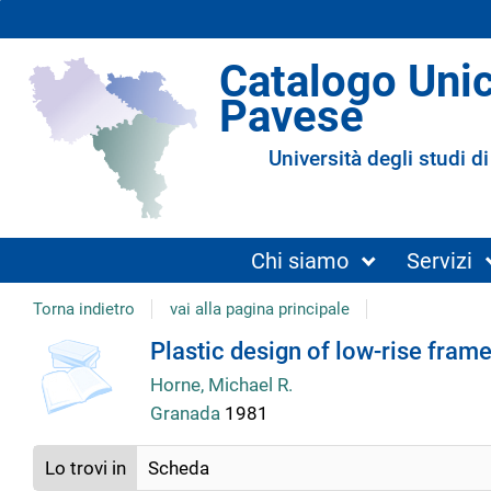
Catalogo Uni
Pavese
Università degli studi di
Chi siamo
Servizi
Torna indietro
vai alla pagina principale
Dettaglio
Plastic design of low-rise fram
Horne, Michael R.
del
Granada
1981
documento
Lo trovi in
Scheda