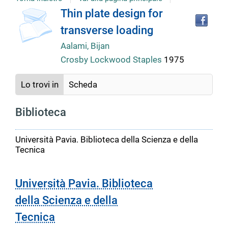
Tro
Dettaglio
Thin plate design for
il
transverse loading
doc
del
in
Aalami, Bijan
altr
Crosby Lockwood Staples
1975
riso
documento
Lo trovi in
Scheda
Biblioteca
Università Pavia. Biblioteca della Scienza e della
Tecnica
Università Pavia. Biblioteca
della Scienza e della
Tecnica