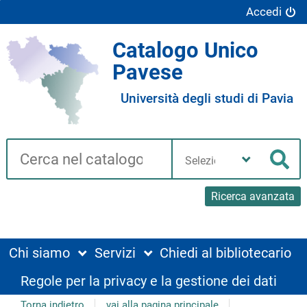
Accedi
Catalogo Unico
Pavese
Università degli studi di Pavia
Cerca su "Catalogo"
Seleziona
la
Cer
tua
biblioteca
Ricerca avanzata
Chi siamo
Servizi
Chiedi al bibliotecario
Regole per la privacy e la gestione dei dati
Torna indietro
vai alla pagina principale