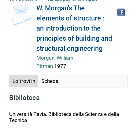
Tro
Dettaglio
W. Morgan's The
il
elements of structure :
doc
del
in
an introduction to the
altr
riso
principles of building and
documento
structural engineering
Morgan, William
Pitman
1977
Lo trovi in
Scheda
Biblioteca
Università Pavia. Biblioteca della Scienza e della
Tecnica