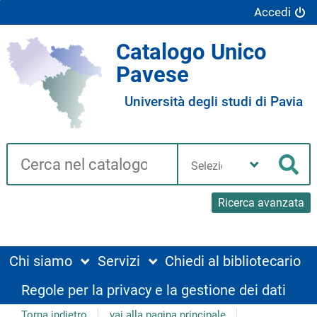
Accedi
Catalogo Unico
Pavese
Università degli studi di Pavia
Cerca su "Catalogo"
Seleziona
la
Cer
tua
biblioteca
Ricerca avanzata
Chi siamo
Servizi
Chiedi al bibliotecario
Regole per la privacy e la gestione dei dati
Torna indietro
vai alla pagina principale