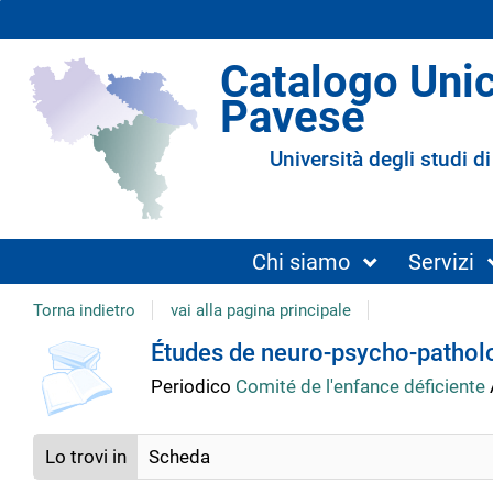
Catalogo Uni
Pavese
Università degli studi di
Chi siamo
Servizi
Torna indietro
vai alla pagina principale
copertina
Dettaglio
Études de neuro-psycho-patholo
Periodico
Comité de l'enfance déficiente
del
Lo trovi in
Scheda
documento