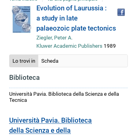
Tro
Dettaglio
Evolution of Laurussia :
il
a study in late
doc
del
in
palaeozoic plate tectonics
altr
riso
Ziegler, Peter A.
documento
Kluwer Academic Publishers
1989
Lo trovi in
Scheda
Biblioteca
Università Pavia. Biblioteca della Scienza e della
Tecnica
Università Pavia. Biblioteca
della Scienza e della