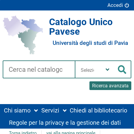
Accedi
Catalogo Unico
Pavese
Università degli studi di Pavia
Cerca su "Catalogo"
Seleziona
la
Cer
tua
biblioteca
Ricerca avanzata
Chi siamo
Servizi
Chiedi al bibliotecario
Regole per la privacy e la gestione dei dati
Torna indietro
vai alla pagina principale