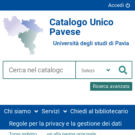
Accedi
Catalogo Unico
Pavese
Università degli studi di Pavia
Cerca su "Catalogo"
Seleziona
la
Cer
tua
biblioteca
Ricerca avanzata
Chi siamo
Servizi
Chiedi al bibliotecario
Regole per la privacy e la gestione dei dati
Torna indietro
vai alla pagina principale