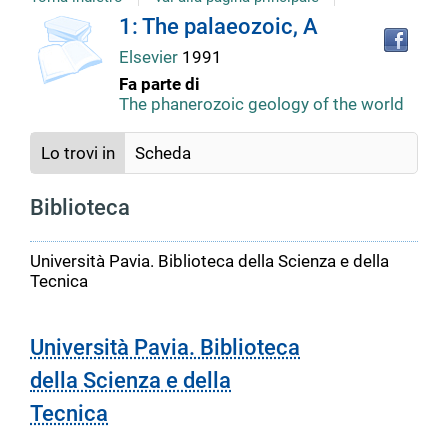
Tro
Dettaglio
1: The palaeozoic, A
il
Elsevier
1991
doc
del
in
Fa parte di
altr
The phanerozoic geology of the world
riso
documento
Lo trovi in
Scheda
Biblioteca
Università Pavia. Biblioteca della Scienza e della
Tecnica
Università Pavia. Biblioteca
della Scienza e della
Tecnica