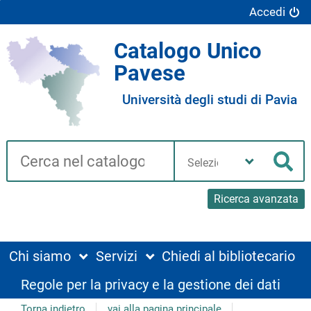
Accedi
Catalogo Unico
Pavese
Università degli studi di Pavia
Cerca su "Catalogo"
Seleziona
la
Cer
tua
biblioteca
Ricerca avanzata
Chi siamo
Servizi
Chiedi al bibliotecario
Regole per la privacy e la gestione dei dati
Torna indietro
vai alla pagina principale