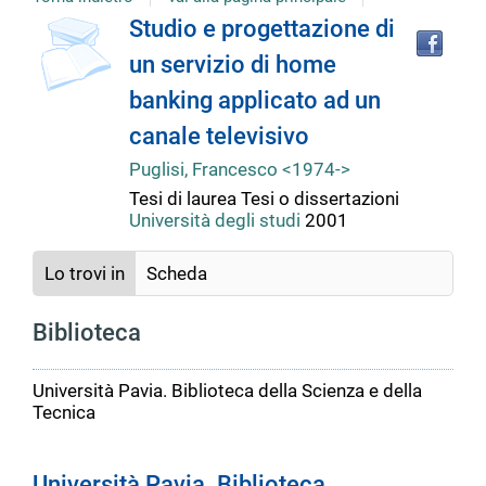
copertina
Tro
Dettaglio
Studio e progettazione di
il
un servizio di home
doc
del
in
banking applicato ad un
altr
riso
canale televisivo
documento
Puglisi, Francesco <1974->
Tesi di laurea
Tesi o dissertazioni
Università degli studi
2001
Lo trovi in
Scheda
Biblioteca
Università Pavia. Biblioteca della Scienza e della
Tecnica
Università Pavia. Biblioteca