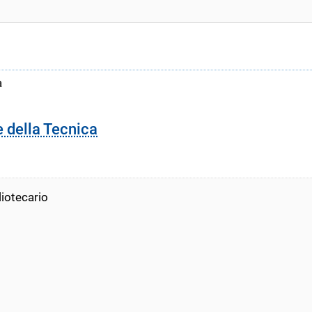
a
e della Tecnica
liotecario