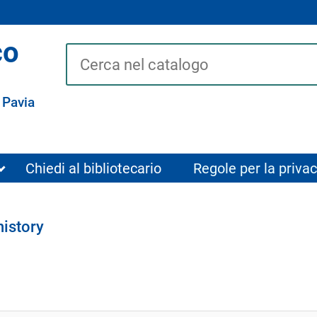
co
Cerca su "Catalogo"
 Pavia
Chiedi al bibliotecario
Regole per la privac
history