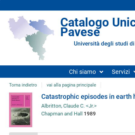
Catalogo Uni
Pavese
Università degli studi di
Chi siamo
Servizi
Torna indietro
vai alla pagina principale
Dettaglio
Catastrophic episodes in earth 
Albritton, Claude C. <Jr.>
del
Chapman and Hall
1989
documento