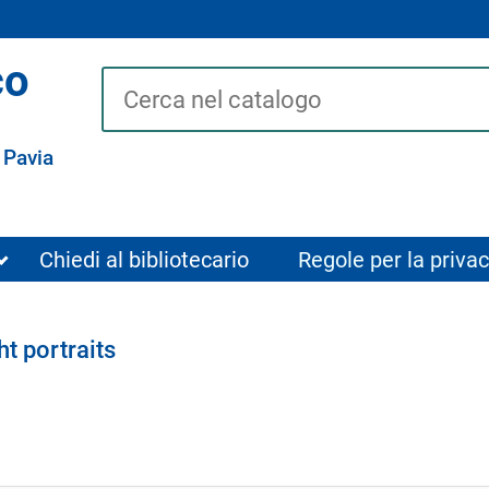
co
Cerca su "Catalogo"
 Pavia
Chiedi al bibliotecario
Regole per la privac
t portraits