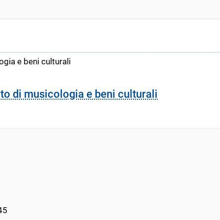
gia e beni culturali
to di musicologia e beni culturali
45