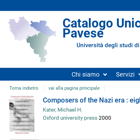
Catalogo Uni
Pavese
Università degli studi di
Chi siamo
Servizi
Torna indietro
vai alla pagina principale
Dettaglio
Composers of the Nazi era : eigh
Kater, Michael H.
del
Oxford university press
2000
documento