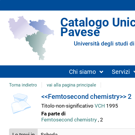
Catalogo Uni
Pavese
Università degli studi di
Chi siamo
Servizi
Torna indietro
vai alla pagina principale
copertina
Dettaglio
<<Femtosecond chemistry>> 2
Titolo-non-significativo
VCH
1995
del
Fa parte di
Femtosecond chemistry
, 2
documento
Lo trovi in
Scheda