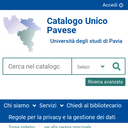
Accedi
Catalogo Unico
Pavese
Università degli studi di Pavia
Cerca su "Catalogo"
Seleziona
la
Cer
tua
biblioteca
Ricerca avanzata
Chi siamo
Servizi
Chiedi al bibliotecario
Regole per la privacy e la gestione dei dati
Torna indietro
vai alla pagina principale