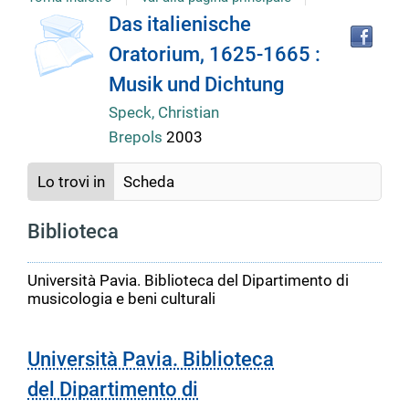
Tro
Dettaglio
Das italienische
il
Oratorium, 1625-1665 :
doc
del
in
Musik und Dichtung
altr
riso
Speck, Christian
documento
Brepols
2003
Lo trovi in
Scheda
Biblioteca
Università Pavia. Biblioteca del Dipartimento di
musicologia e beni culturali
Università Pavia. Biblioteca
del Dipartimento di