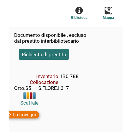
Biblioteca
Mappa
Documento disponibile , escluso
dal prestito interbibliotecario
Richiesta di prestito
Inventario
IB0 788
Collocazione
Orto.S5      S.FLORE.I.3  7
Scaffale
Lo trovi qui