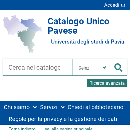
Accedi
Catalogo Unico
Pavese
Università degli studi di Pavia
Cerca su "Catalogo"
Seleziona
la
Cer
tua
biblioteca
Ricerca avanzata
Chi siamo
Servizi
Chiedi al bibliotecario
Regole per la privacy e la gestione dei dati
Torna indietro
vai alla pagina principale