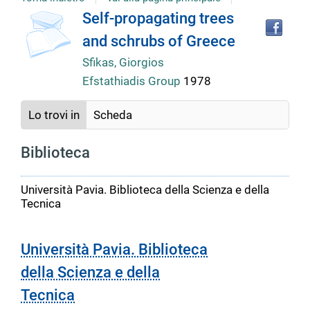
copertina
Tro
Dettaglio
Self-propagating trees
il
and schrubs of Greece
doc
del
in
Sfikas, Giorgios
altr
Efstathiadis Group
1978
riso
documento
Lo trovi in
Scheda
Biblioteca
Università Pavia. Biblioteca della Scienza e della
Tecnica
Università Pavia. Biblioteca
della Scienza e della
Tecnica