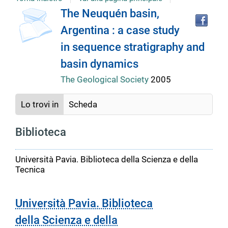
Tro
Dettaglio
The Neuquén basin,
il
Argentina : a case study
doc
del
in
in sequence stratigraphy and
altr
riso
basin dynamics
documento
The Geological Society
2005
Lo trovi in
Scheda
Biblioteca
Università Pavia. Biblioteca della Scienza e della
Tecnica
Università Pavia. Biblioteca
della Scienza e della