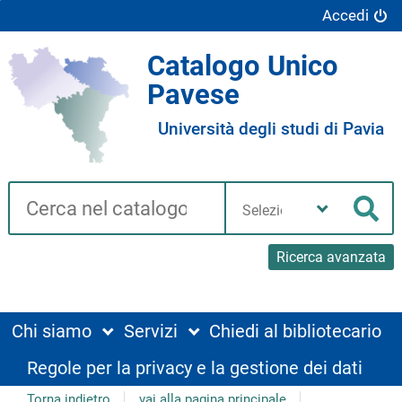
Accedi
Catalogo Unico
Pavese
Università degli studi di Pavia
Cerca su "Catalogo"
Seleziona
la
Cer
tua
biblioteca
Ricerca avanzata
Chi siamo
Servizi
Chiedi al bibliotecario
Regole per la privacy e la gestione dei dati
Torna indietro
vai alla pagina principale