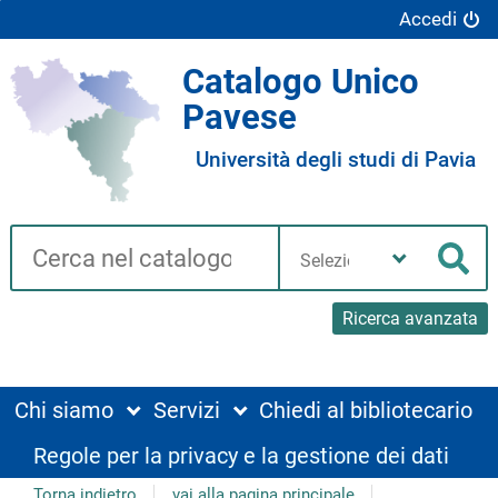
Accedi
Catalogo Unico
Pavese
Università degli studi di Pavia
Cerca su "Catalogo"
Seleziona
la
Cer
tua
biblioteca
Ricerca avanzata
Chi siamo
Servizi
Chiedi al bibliotecario
Regole per la privacy e la gestione dei dati
Torna indietro
vai alla pagina principale