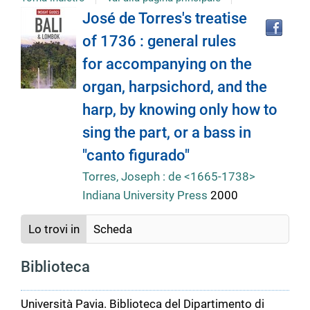
Tro
Dettaglio
José de Torres's treatise
il
of 1736 : general rules
doc
del
in
for accompanying on the
altr
riso
organ, harpsichord, and the
documento
harp, by knowing only how to
sing the part, or a bass in
"canto figurado"
Torres, Joseph : de <1665-1738>
Indiana University Press
2000
Lo trovi in
Scheda
Biblioteca
Università Pavia. Biblioteca del Dipartimento di