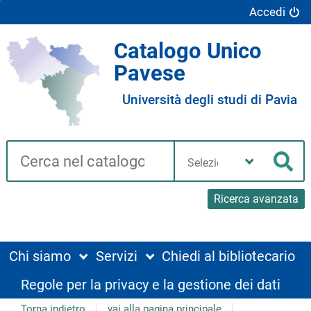
Accedi
Catalogo Unico
Pavese
Università degli studi di Pavia
Cerca su "Catalogo"
Seleziona
la
Cer
tua
biblioteca
Ricerca avanzata
Chi siamo
Servizi
Chiedi al bibliotecario
Regole per la privacy e la gestione dei dati
Torna indietro
vai alla pagina principale