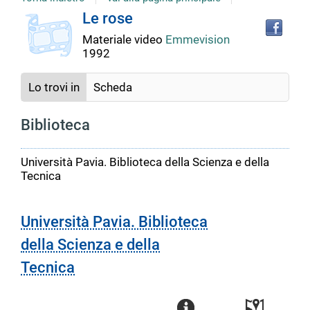
copertina
Tro
Dettaglio
Le rose
il
Materiale video
Emmevision
doc
del
1992
in
altr
riso
Lo trovi in
Scheda
documento
Biblioteca
Università Pavia. Biblioteca della Scienza e della
Tecnica
Università Pavia. Biblioteca
della Scienza e della
Tecnica