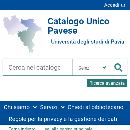
Accedi
Catalogo Unico
Pavese
Università degli studi di Pavia
Cerca su "Catalogo"
Seleziona
la
Cer
tua
biblioteca
Ricerca avanzata
Chi siamo
Servizi
Chiedi al bibliotecario
Regole per la privacy e la gestione dei dati
Torna indietro
vai alla pagina principale