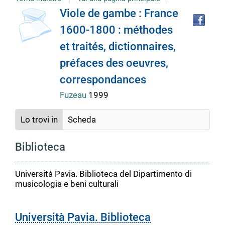
copertina
Tro
Dettaglio
Viole de gambe : France
il
1600-1800 : méthodes
doc
del
in
et traités, dictionnaires,
altr
riso
préfaces des oeuvres,
documento
correspondances
Fuzeau
1999
Lo trovi in
Scheda
Biblioteca
Università Pavia. Biblioteca del Dipartimento di
musicologia e beni culturali
Università Pavia. Biblioteca