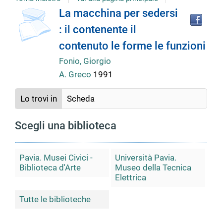
Tro
Dettaglio
La macchina per sedersi
il
: il contenente il
doc
del
in
contenuto le forme le funzioni
altr
riso
Fonio, Giorgio
documento
A. Greco
1991
Lo trovi in
Scheda
Scegli una biblioteca
Pavia. Musei Civici -
Università Pavia.
Biblioteca d'Arte
Museo della Tecnica
Elettrica
Tutte le biblioteche