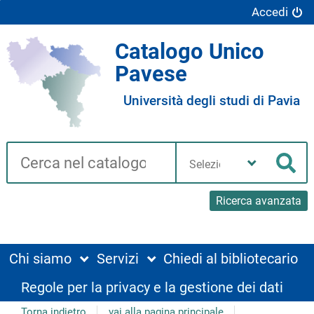
Accedi
Catalogo Unico
Pavese
Università degli studi di Pavia
Cerca su "Catalogo"
Seleziona
la
Cer
tua
biblioteca
Ricerca avanzata
Chi siamo
Servizi
Chiedi al bibliotecario
Regole per la privacy e la gestione dei dati
Torna indietro
vai alla pagina principale