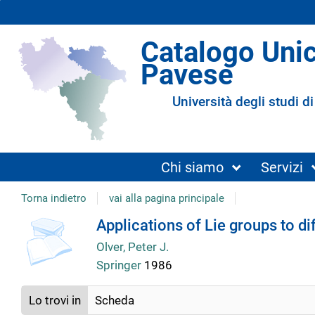
Catalogo Uni
Pavese
Università degli studi di
Chi siamo
Servizi
Torna indietro
vai alla pagina principale
Dettaglio
Applications of Lie groups to di
Olver, Peter J.
del
Springer
1986
documento
Lo trovi in
Scheda