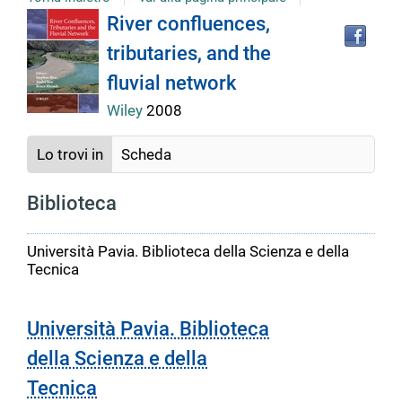
Tro
Dettaglio
River confluences,
il
tributaries, and the
doc
del
in
fluvial network
altr
riso
Wiley
2008
documento
Lo trovi in
Scheda
Biblioteca
Università Pavia. Biblioteca della Scienza e della
Tecnica
Università Pavia. Biblioteca
della Scienza e della
Tecnica