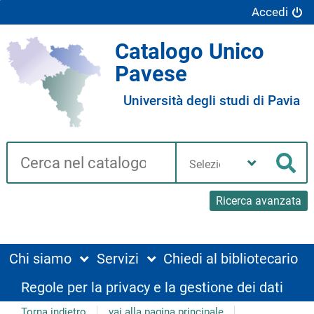
Accedi
Catalogo Unico
Pavese
Università degli studi di Pavia
Cerca su "Catalogo"
Seleziona
la
Cer
tua
biblioteca
Ricerca avanzata
Chi siamo
Servizi
Chiedi al bibliotecario
Regole per la privacy e la gestione dei dati
Torna indietro
vai alla pagina principale