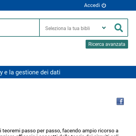
Accedi
Seleziona
la
Cerca
tua
biblioteca
Ricerca avanzata
y e la gestione dei dati
Tro
il
doc
in
altr
riso
i e i teoremi passo per passo, facendo ampio ricorso a