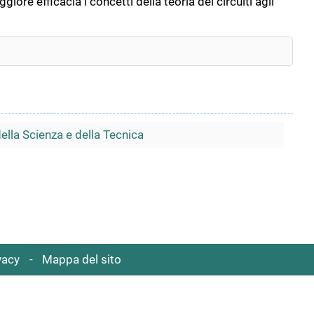
ore efficacia i concetti della teoria dei circuiti agli
della Scienza e della Tecnica
vacy
Mappa del sito