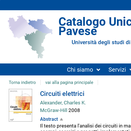
Catalogo Uni
Pavese
Università degli studi di
Chi siamo
Servizi
Torna indietro
vai alla pagina principale
Dettaglio
Circuiti elettrici
Alexander, Charles K.
del
McGraw-Hill
2008
Abstract
documento
Il testo presenta l'analisi dei circuiti i