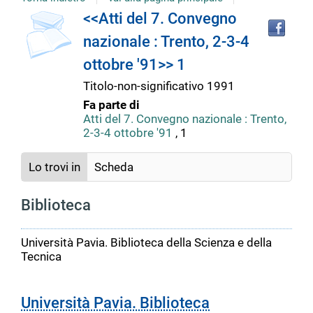
copertina
Tro
Dettaglio
<<Atti del 7. Convegno
il
nazionale : Trento, 2-3-4
doc
del
in
ottobre '91>> 1
altr
riso
Titolo-non-significativo
1991
documento
Fa parte di
Atti del 7. Convegno nazionale : Trento,
2-3-4 ottobre '91
, 1
Lo trovi in
Scheda
Biblioteca
Università Pavia. Biblioteca della Scienza e della
Tecnica
Università Pavia. Biblioteca