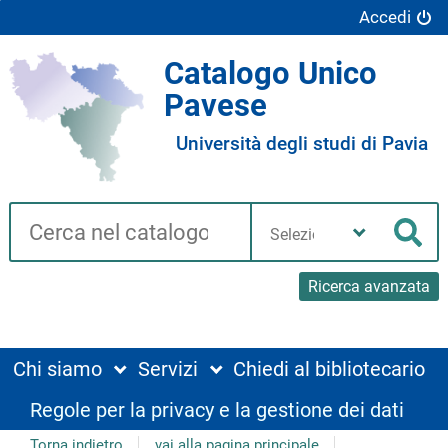
Accedi
Catalogo Unico
Pavese
Università degli studi di Pavia
Cerca su "Catalogo"
Seleziona
la
Cer
tua
biblioteca
Ricerca avanzata
Chi siamo
Servizi
Chiedi al bibliotecario
Regole per la privacy e la gestione dei dati
Torna indietro
vai alla pagina principale