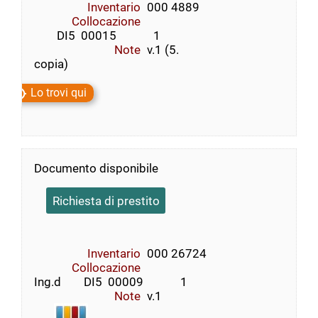
Inventario
000 4889
Collocazione
        DI5  00015             1
Note
v.1 (5.
copia)
Lo trovi qui
Documento disponibile
Richiesta di prestito
Inventario
000 26724
Collocazione
Ing.d        DI5  00009             1
Note
v.1