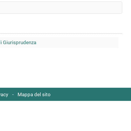
di Giurisprudenza
vacy
Mappa del sito