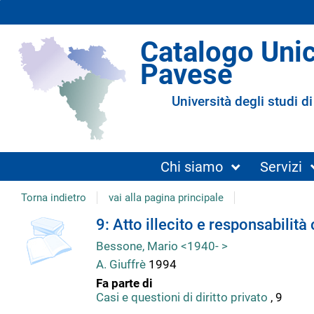
Catalogo Uni
Pavese
Università degli studi di
Chi siamo
Servizi
Torna indietro
vai alla pagina principale
Dettaglio
9: Atto illecito e responsabilità 
Bessone, Mario <1940- >
del
A. Giuffrè
1994
Fa parte di
documento
Casi e questioni di diritto privato
, 9