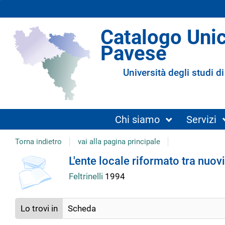
Catalogo Uni
Pavese
Università degli studi di
Chi siamo
Servizi
Torna indietro
vai alla pagina principale
copertina
Dettaglio
L'ente locale riformato tra nuovi
Feltrinelli
1994
del
Lo trovi in
Scheda
documento