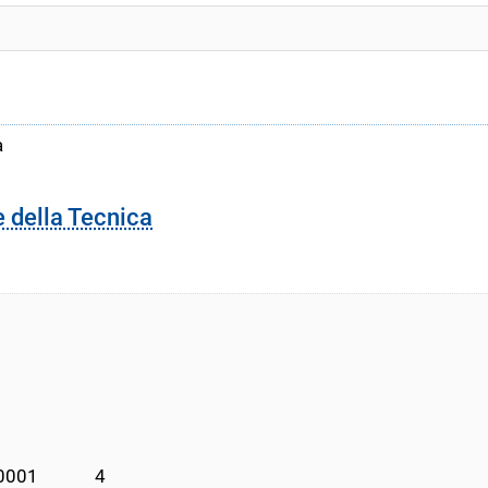
a
e della Tecnica
01             4