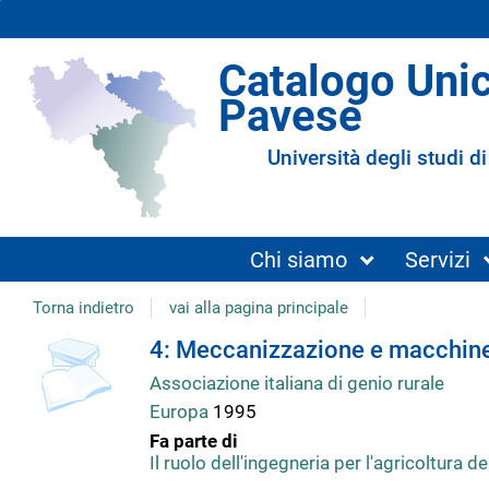
Catalogo Uni
Pavese
Università degli studi di
Chi siamo
Servizi
Torna indietro
vai alla pagina principale
copertina
Dettaglio
4: Meccanizzazione e macchine
Associazione italiana di genio rurale
del
Europa
1995
Fa parte di
documento
Il ruolo dell'ingegneria per l'agricoltura