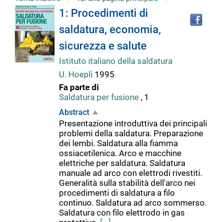
Tro
Dettaglio
1: Procedimenti di
il
saldatura, economia,
doc
del
in
sicurezza e salute
altr
riso
Istituto italiano della saldatura
documento
U. Hoepli
1995
Fa parte di
Saldatura per fusione
, 1
Abstract
Presentazione introduttiva dei principali
problemi della saldatura. Preparazione
dei lembi. Saldatura alla fiamma
ossiacetilenica. Arco e macchine
elettriche per saldatura. Saldatura
manuale ad arco con elettrodi rivestiti.
Generalità sulla stabilità dell'arco nei
procedimenti di saldatura a filo
continuo. Saldatura ad arco sommerso.
Saldatura con filo elettrodo in gas