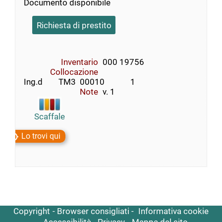
Documento disponibile
Richiesta di prestito
Inventario
000 19756
Collocazione
Ing.d        TM3  00010             1
Note
v. 1
Scaffale
Lo trovi qui
Copyright
Browser consigliati
Informativa cookie