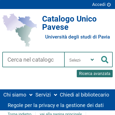
Accedi
Catalogo Unico
Pavese
Università degli studi di Pavia
Cerca su "Catalogo"
Seleziona
la
Cer
tua
biblioteca
Ricerca avanzata
Chi siamo
Servizi
Chiedi al bibliotecario
Regole per la privacy e la gestione dei dati
Torna indietro
vai alla pagina principale