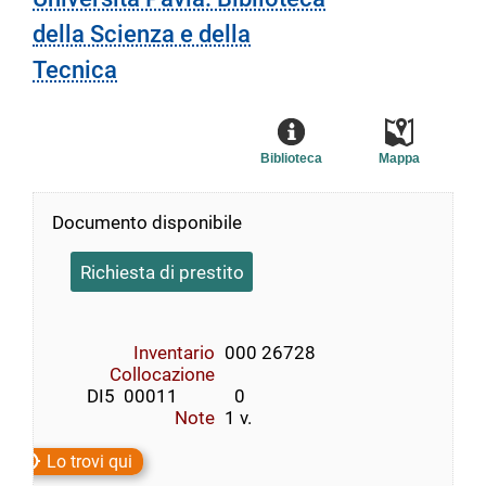
della Scienza e della
Tecnica
Biblioteca
Mappa
Documento disponibile
Richiesta di prestito
Inventario
000 26728
Collocazione
        DI5  00011             0
Note
1 v.
Lo trovi qui