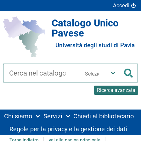
Accedi
Catalogo Unico
Pavese
Università degli studi di Pavia
Cerca su "Catalogo"
Seleziona
la
Cer
tua
biblioteca
Ricerca avanzata
Chi siamo
Servizi
Chiedi al bibliotecario
Regole per la privacy e la gestione dei dati
Torna indietro
vai alla pagina principale