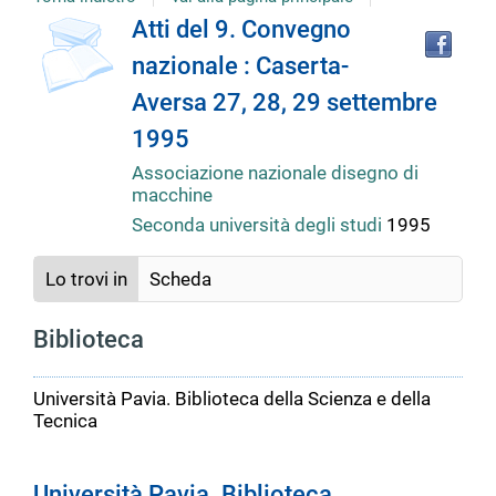
Tro
Dettaglio
Atti del 9. Convegno
il
nazionale : Caserta-
doc
del
in
Aversa 27, 28, 29 settembre
altr
riso
1995
documento
Associazione nazionale disegno di
macchine
Seconda università degli studi
1995
Lo trovi in
Scheda
Biblioteca
Università Pavia. Biblioteca della Scienza e della
Tecnica
Università Pavia. Biblioteca