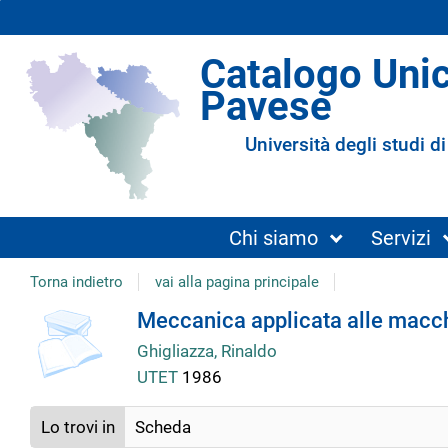
Catalogo Uni
Pavese
Università degli studi di
Chi siamo
Servizi
Torna indietro
vai alla pagina principale
Dettaglio
Meccanica applicata alle macch
Ghigliazza, Rinaldo
del
UTET
1986
documento
Lo trovi in
Scheda