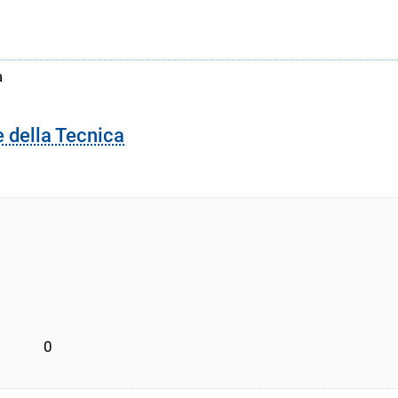
a
e della Tecnica
         0