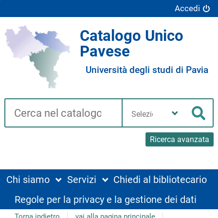
Accedi
Catalogo Unico
Pavese
Università degli studi di Pavia
Cerca su "Catalogo"
Seleziona
la
Cer
tua
biblioteca
Ricerca avanzata
Chi siamo
Servizi
Chiedi al bibliotecario
Regole per la privacy e la gestione dei dati
Torna indietro
vai alla pagina principale