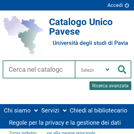
Accedi
Catalogo Unico
Pavese
Università degli studi di Pavia
Cerca su "Catalogo"
Seleziona
la
Cer
tua
biblioteca
Ricerca avanzata
Chi siamo
Servizi
Chiedi al bibliotecario
Regole per la privacy e la gestione dei dati
Torna indietro
vai alla pagina principale