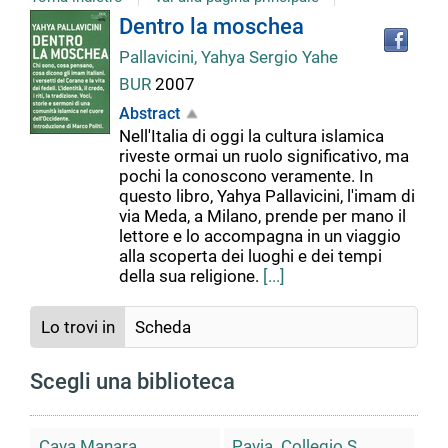
Tro
Dettaglio
Dentro la moschea
il
Pallavicini, Yahya Sergio Yahe
doc
del
in
BUR
2007
altr
Abstract
riso
documento
Nell'Italia di oggi la cultura islamica
riveste ormai un ruolo significativo, ma
pochi la conoscono veramente. In
questo libro, Yahya Pallavicini, l'imam di
via Meda, a Milano, prende per mano il
lettore e lo accompagna in un viaggio
alla scoperta dei luoghi e dei tempi
della sua religione.
[...]
Lo trovi in
Scheda
Scegli una biblioteca
Cava Manara.
Pavia. Collegio S.