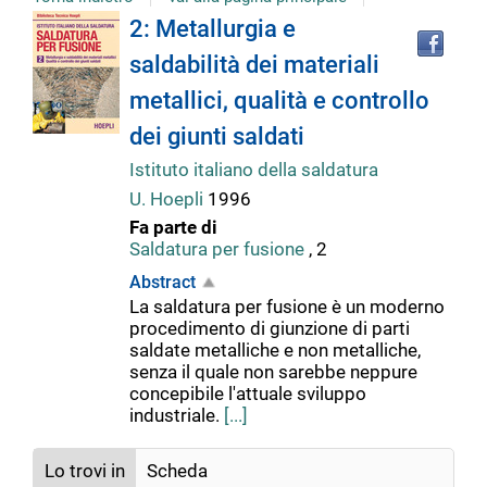
Tro
Dettaglio
2: Metallurgia e
il
saldabilità dei materiali
doc
del
in
metallici, qualità e controllo
altr
riso
dei giunti saldati
documento
Istituto italiano della saldatura
U. Hoepli
1996
Fa parte di
Saldatura per fusione
, 2
Abstract
La saldatura per fusione è un moderno
procedimento di giunzione di parti
saldate metalliche e non metalliche,
senza il quale non sarebbe neppure
concepibile l'attuale sviluppo
industriale.
[...]
Lo trovi in
Scheda