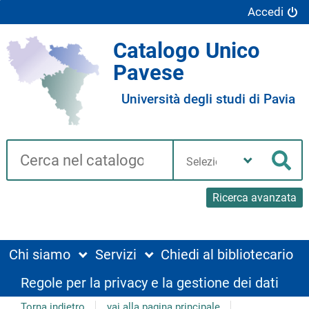
Accedi
Catalogo Unico
Pavese
Università degli studi di Pavia
Cerca su "Catalogo"
Seleziona
la
Cer
tua
biblioteca
Ricerca avanzata
Chi siamo
Servizi
Chiedi al bibliotecario
Regole per la privacy e la gestione dei dati
Torna indietro
vai alla pagina principale