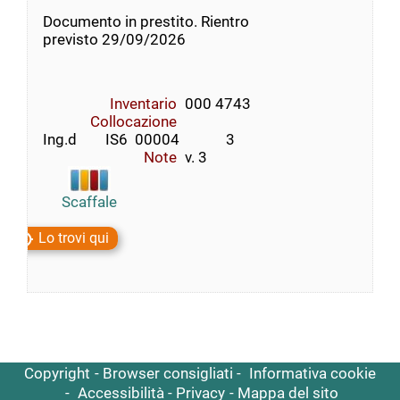
Documento in prestito. Rientro
previsto 29/09/2026
Inventario
000 4743
Collocazione
Ing.d        IS6  00004             3
Note
v. 3
Scaffale
Lo trovi qui
Copyright
Browser consigliati
Informativa cookie
Accessibilità
Privacy
Mappa del sito