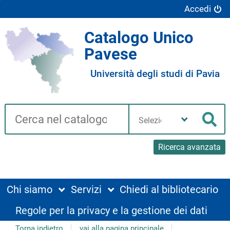
Accedi
Catalogo Unico
Pavese
Università degli studi di Pavia
Cerca su "Catalogo"
Seleziona
la
Cer
tua
biblioteca
Ricerca avanzata
Chi siamo
Servizi
Chiedi al bibliotecario
Regole per la privacy e la gestione dei dati
Torna indietro
vai alla pagina principale