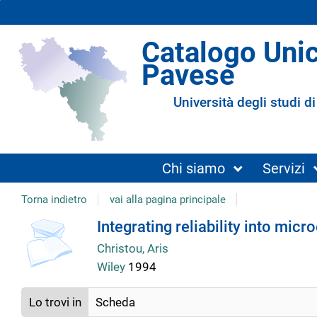
Catalogo Uni
Pavese
Università degli studi di
Chi siamo
Servizi
Torna indietro
vai alla pagina principale
Dettaglio
Integrating reliability into mic
Christou, Aris
del
Wiley
1994
documento
Lo trovi in
Scheda