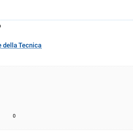
a
e della Tecnica
         0