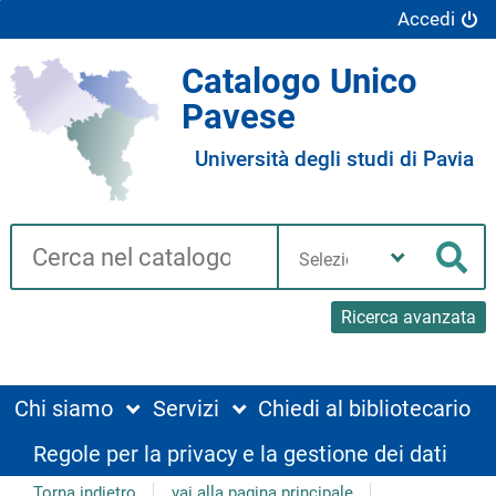
Accedi
Catalogo Unico
Pavese
Università degli studi di Pavia
Cerca su "Catalogo"
Seleziona
la
Cer
tua
biblioteca
Ricerca avanzata
Chi siamo
Servizi
Chiedi al bibliotecario
Regole per la privacy e la gestione dei dati
Torna indietro
vai alla pagina principale