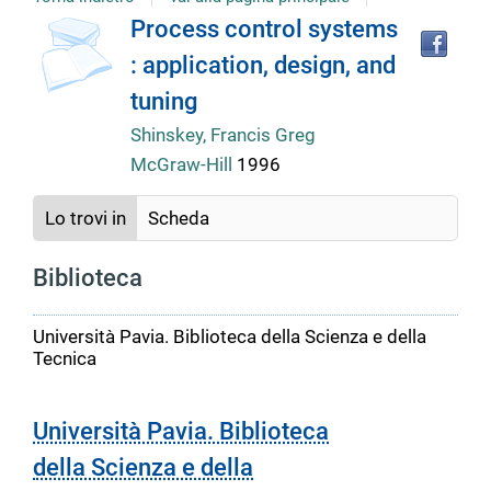
Tro
Dettaglio
Process control systems
il
: application, design, and
doc
del
in
tuning
altr
riso
Shinskey, Francis Greg
documento
McGraw-Hill
1996
Lo trovi in
Scheda
Biblioteca
Università Pavia. Biblioteca della Scienza e della
Tecnica
Università Pavia. Biblioteca
della Scienza e della