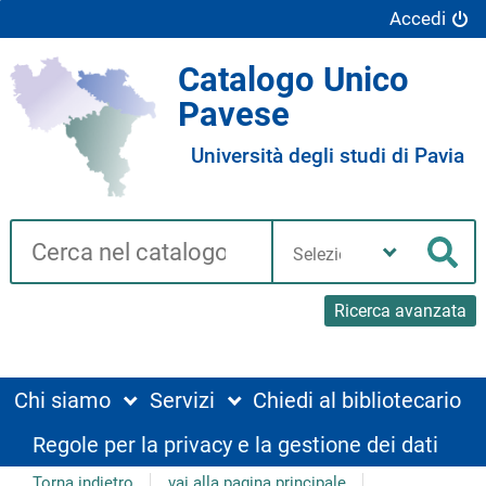
Accedi
Catalogo Unico
Pavese
Università degli studi di Pavia
Cerca su "Catalogo"
Seleziona
la
Cer
tua
biblioteca
Ricerca avanzata
Chi siamo
Servizi
Chiedi al bibliotecario
Regole per la privacy e la gestione dei dati
Torna indietro
vai alla pagina principale