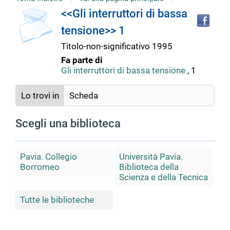
copertina
Tro
Dettaglio
<<Gli interruttori di bassa
il
tensione>> 1
doc
del
in
Titolo-non-significativo
1995
altr
Fa parte di
riso
documento
Gli interruttori di bassa tensione
, 1
Lo trovi in
Scheda
Scegli una biblioteca
Pavia. Collegio
Università Pavia.
Borromeo
Biblioteca della
Scienza e della Tecnica
Tutte le biblioteche