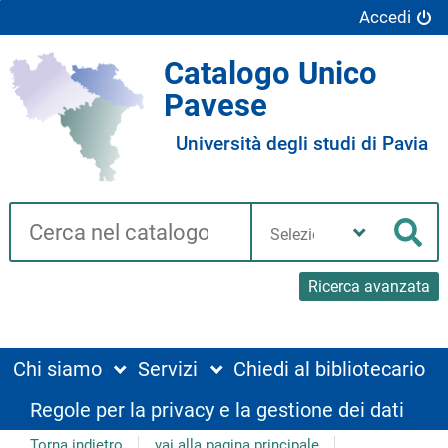
Accedi
Catalogo Unico
Pavese
Università degli studi di Pavia
Cerca su "Catalogo"
Seleziona
la
Cer
tua
biblioteca
Ricerca avanzata
Chi siamo
Servizi
Chiedi al bibliotecario
Regole per la privacy e la gestione dei dati
Torna indietro
vai alla pagina principale