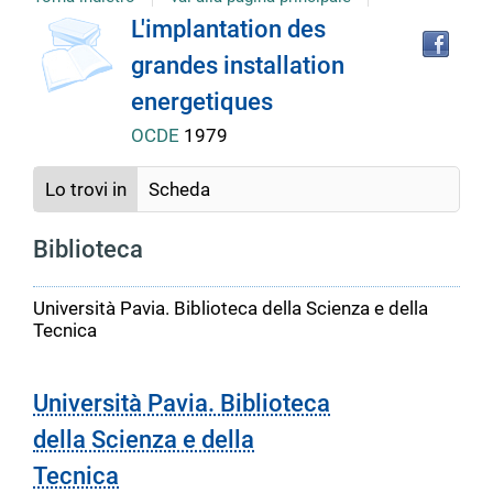
Tro
Dettaglio
L'implantation des
il
grandes installation
doc
del
in
energetiques
altr
riso
OCDE
1979
documento
Lo trovi in
Scheda
Biblioteca
Università Pavia. Biblioteca della Scienza e della
Tecnica
Università Pavia. Biblioteca
della Scienza e della
Tecnica