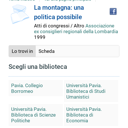
copertina
Tro
Dettaglio
La montagna: una
il
politica possibile
doc
del
in
Atti di congressi / Altro
Associazione
altr
ex consiglieri regionali della Lombardia
riso
documento
1999
Lo trovi in
Scheda
Scegli una biblioteca
Pavia. Collegio
Università Pavia.
Borromeo
Biblioteca di Studi
Umanistici
Università Pavia.
Università Pavia.
Biblioteca di Scienze
Biblioteca di
Politiche
Economia