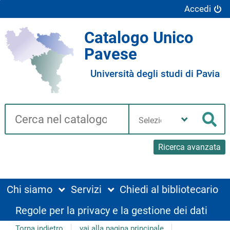
Accedi
Catalogo Unico
Pavese
Università degli studi di Pavia
Cerca su "Catalogo"
Seleziona
la
Cer
tua
biblioteca
Ricerca avanzata
Chi siamo
Servizi
Chiedi al bibliotecario
Regole per la privacy e la gestione dei dati
Torna indietro
vai alla pagina principale