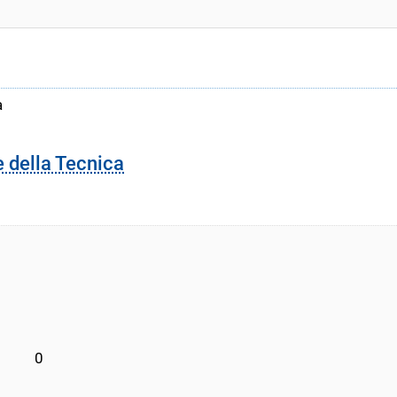
a
e della Tecnica
        0