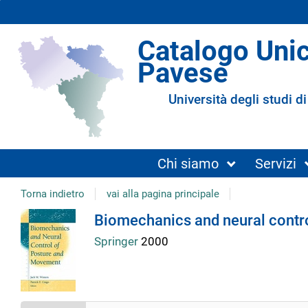
Catalogo Uni
Pavese
Università degli studi di
Chi siamo
Servizi
Torna indietro
vai alla pagina principale
Dettaglio
Biomechanics and neural contr
Springer
2000
del
documento